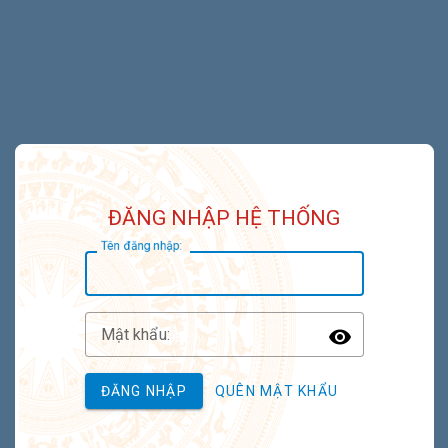
ĐĂNG NHẬP HỆ THỐNG
T
ên đăng nhập:
M
ật khẩu:
Toggle P
ĐĂNG NHẬP
QUÊN MẬT KHẨU