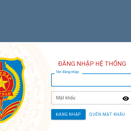
ĐĂNG NHẬP HỆ THỐNG
T
ên đăng nhập:
M
ật khẩu:
T
ĐĂNG NHẬP
QUÊN MẬT KHẨU