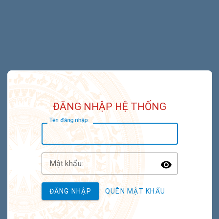
ĐĂNG NHẬP HỆ THỐNG
T
ên đăng nhập:
M
ật khẩu:
Toggle P
ĐĂNG NHẬP
QUÊN MẬT KHẨU