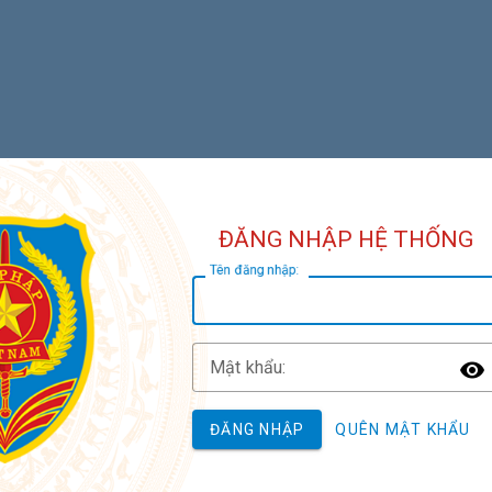
ĐĂNG NHẬP HỆ THỐNG
T
ên đăng nhập:
M
ật khẩu:
T
ĐĂNG NHẬP
QUÊN MẬT KHẨU