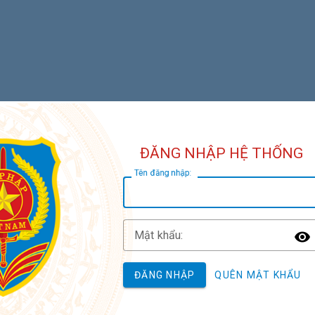
ĐĂNG NHẬP HỆ THỐNG
T
ên đăng nhập:
M
ật khẩu:
T
ĐĂNG NHẬP
QUÊN MẬT KHẨU