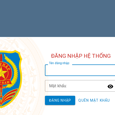
ĐĂNG NHẬP HỆ THỐNG
T
ên đăng nhập:
M
ật khẩu:
T
ĐĂNG NHẬP
QUÊN MẬT KHẨU