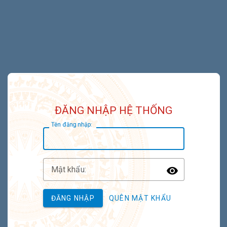
ĐĂNG NHẬP HỆ THỐNG
T
ên đăng nhập:
M
ật khẩu:
Toggle P
ĐĂNG NHẬP
QUÊN MẬT KHẨU