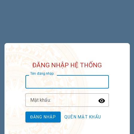
ĐĂNG NHẬP HỆ THỐNG
T
ên đăng nhập:
M
ật khẩu:
Toggle P
ĐĂNG NHẬP
QUÊN MẬT KHẨU