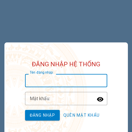
ĐĂNG NHẬP HỆ THỐNG
T
ên đăng nhập:
M
ật khẩu:
Toggle P
ĐĂNG NHẬP
QUÊN MẬT KHẨU