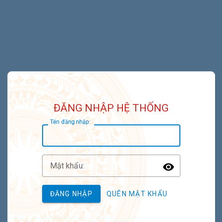
ĐĂNG NHẬP HỆ THỐNG
T
ên đăng nhập:
M
ật khẩu:
Toggle P
ĐĂNG NHẬP
QUÊN MẬT KHẨU