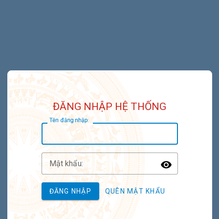
ĐĂNG NHẬP HỆ THỐNG
T
ên đăng nhập:
M
ật khẩu:
Toggle P
ĐĂNG NHẬP
QUÊN MẬT KHẨU