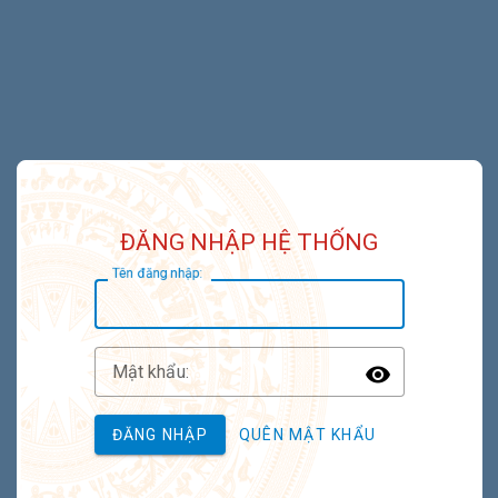
ĐĂNG NHẬP HỆ THỐNG
T
ên đăng nhập:
M
ật khẩu:
Toggle P
ĐĂNG NHẬP
QUÊN MẬT KHẨU