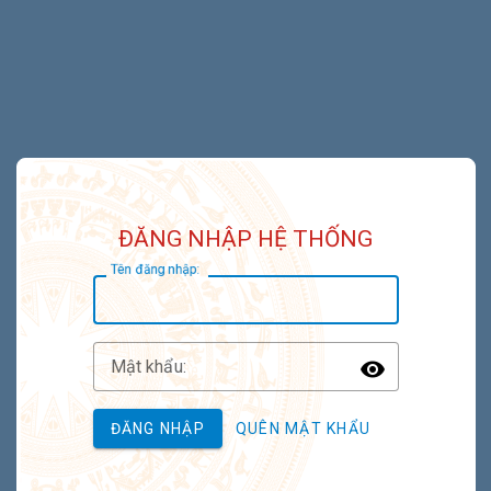
ĐĂNG NHẬP HỆ THỐNG
T
ên đăng nhập:
M
ật khẩu:
Toggle P
ĐĂNG NHẬP
QUÊN MẬT KHẨU