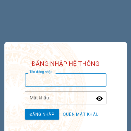
ĐĂNG NHẬP HỆ THỐNG
T
ên đăng nhập:
M
ật khẩu:
Toggle P
ĐĂNG NHẬP
QUÊN MẬT KHẨU