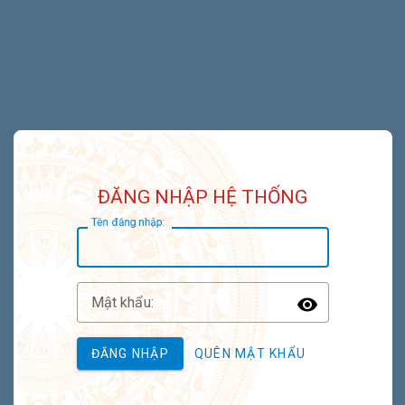
ĐĂNG NHẬP HỆ THỐNG
T
ên đăng nhập:
M
ật khẩu:
Toggle P
ĐĂNG NHẬP
QUÊN MẬT KHẨU