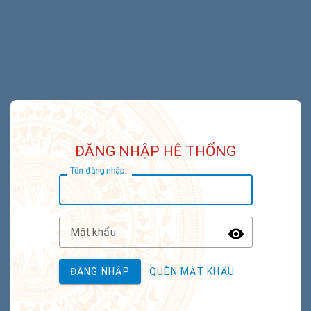
ĐĂNG NHẬP HỆ THỐNG
T
ên đăng nhập:
M
ật khẩu:
Toggle P
ĐĂNG NHẬP
QUÊN MẬT KHẨU