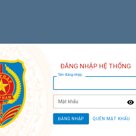
ĐĂNG NHẬP HỆ THỐNG
T
ên đăng nhập:
M
ật khẩu:
T
ĐĂNG NHẬP
QUÊN MẬT KHẨU