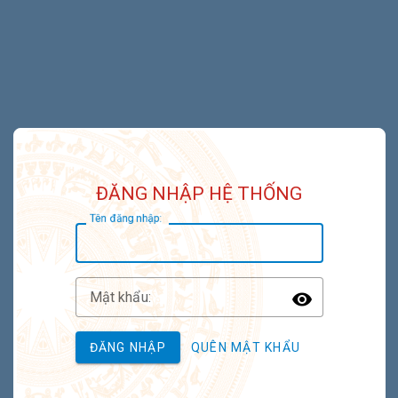
ĐĂNG NHẬP HỆ THỐNG
T
ên đăng nhập:
M
ật khẩu:
Toggle P
ĐĂNG NHẬP
QUÊN MẬT KHẨU