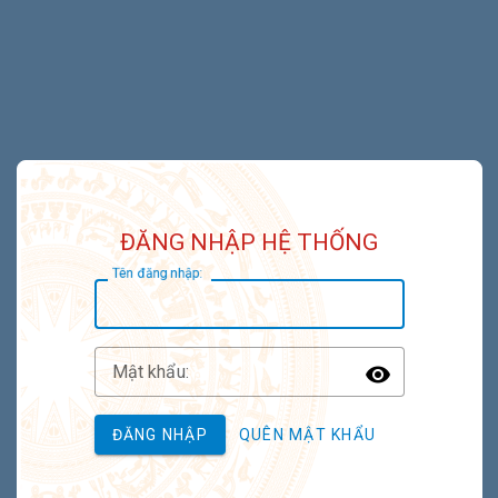
ĐĂNG NHẬP HỆ THỐNG
T
ên đăng nhập:
M
ật khẩu:
Toggle P
ĐĂNG NHẬP
QUÊN MẬT KHẨU