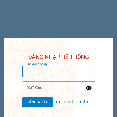
ĐĂNG NHẬP HỆ THỐNG
T
ên đăng nhập:
M
ật khẩu:
Toggle P
ĐĂNG NHẬP
QUÊN MẬT KHẨU