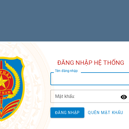
ĐĂNG NHẬP HỆ THỐNG
T
ên đăng nhập:
M
ật khẩu:
T
ĐĂNG NHẬP
QUÊN MẬT KHẨU