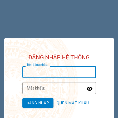
ĐĂNG NHẬP HỆ THỐNG
T
ên đăng nhập:
M
ật khẩu:
Toggle P
ĐĂNG NHẬP
QUÊN MẬT KHẨU