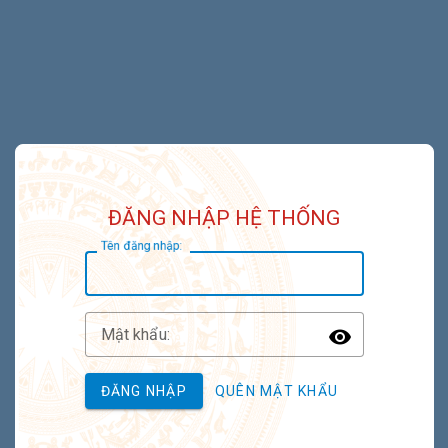
ĐĂNG NHẬP HỆ THỐNG
T
ên đăng nhập:
M
ật khẩu:
Toggle P
ĐĂNG NHẬP
QUÊN MẬT KHẨU