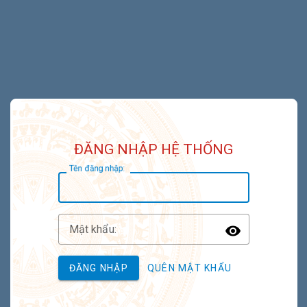
ĐĂNG NHẬP HỆ THỐNG
T
ên đăng nhập:
M
ật khẩu:
Toggle P
ĐĂNG NHẬP
QUÊN MẬT KHẨU