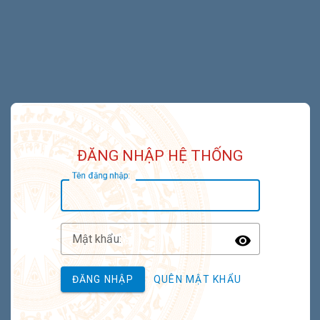
ĐĂNG NHẬP HỆ THỐNG
T
ên đăng nhập:
M
ật khẩu:
Toggle P
ĐĂNG NHẬP
QUÊN MẬT KHẨU