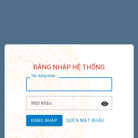
ĐĂNG NHẬP HỆ THỐNG
T
ên đăng nhập:
M
ật khẩu:
Toggle P
ĐĂNG NHẬP
QUÊN MẬT KHẨU