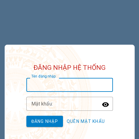
ĐĂNG NHẬP HỆ THỐNG
T
ên đăng nhập:
M
ật khẩu:
Toggle P
ĐĂNG NHẬP
QUÊN MẬT KHẨU