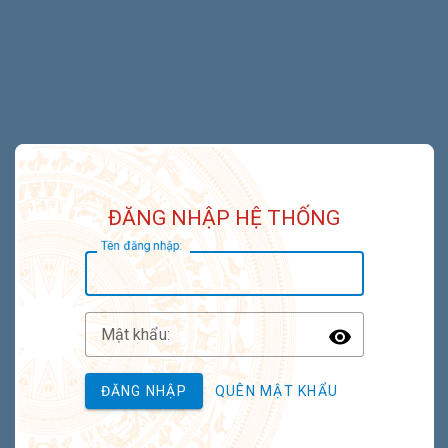
ĐĂNG NHẬP HỆ THỐNG
T
ên đăng nhập:
M
ật khẩu:
Toggle P
ĐĂNG NHẬP
QUÊN MẬT KHẨU