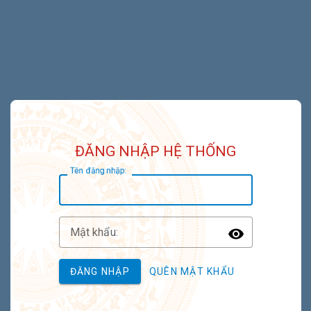
ĐĂNG NHẬP HỆ THỐNG
T
ên đăng nhập:
M
ật khẩu:
Toggle P
ĐĂNG NHẬP
QUÊN MẬT KHẨU