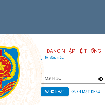
ĐĂNG NHẬP HỆ THỐNG
T
ên đăng nhập:
M
ật khẩu:
T
ĐĂNG NHẬP
QUÊN MẬT KHẨU