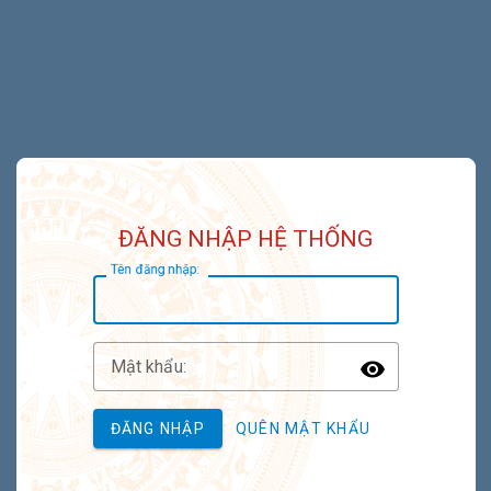
ĐĂNG NHẬP HỆ THỐNG
T
ên đăng nhập:
M
ật khẩu:
Toggle P
ĐĂNG NHẬP
QUÊN MẬT KHẨU