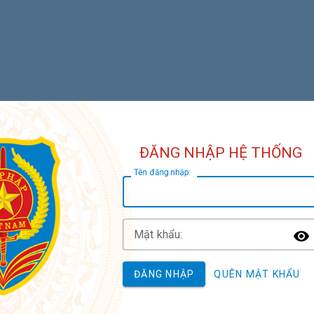
ĐĂNG NHẬP HỆ THỐNG
T
ên đăng nhập:
M
ật khẩu:
T
ĐĂNG NHẬP
QUÊN MẬT KHẨU