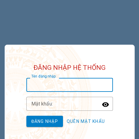
ĐĂNG NHẬP HỆ THỐNG
T
ên đăng nhập:
M
ật khẩu:
Toggle P
ĐĂNG NHẬP
QUÊN MẬT KHẨU