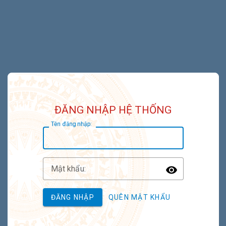
ĐĂNG NHẬP HỆ THỐNG
T
ên đăng nhập:
M
ật khẩu:
Toggle P
ĐĂNG NHẬP
QUÊN MẬT KHẨU