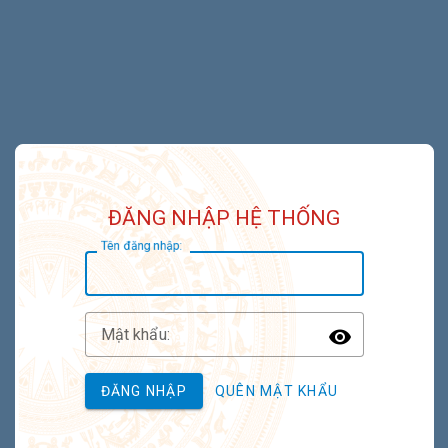
ĐĂNG NHẬP HỆ THỐNG
T
ên đăng nhập:
M
ật khẩu:
Toggle P
ĐĂNG NHẬP
QUÊN MẬT KHẨU