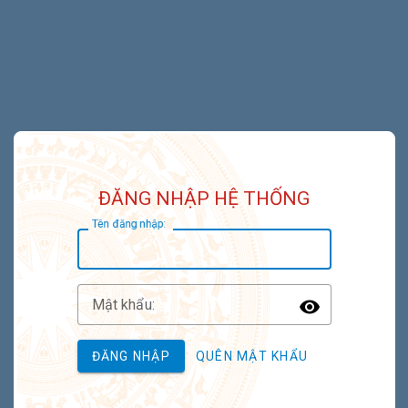
ĐĂNG NHẬP HỆ THỐNG
T
ên đăng nhập:
M
ật khẩu:
Toggle P
ĐĂNG NHẬP
QUÊN MẬT KHẨU