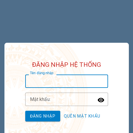
ĐĂNG NHẬP HỆ THỐNG
T
ên đăng nhập:
M
ật khẩu:
Toggle P
ĐĂNG NHẬP
QUÊN MẬT KHẨU