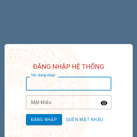
ĐĂNG NHẬP HỆ THỐNG
T
ên đăng nhập:
M
ật khẩu:
Toggle P
ĐĂNG NHẬP
QUÊN MẬT KHẨU