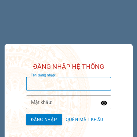
ĐĂNG NHẬP HỆ THỐNG
T
ên đăng nhập:
M
ật khẩu:
Toggle P
ĐĂNG NHẬP
QUÊN MẬT KHẨU