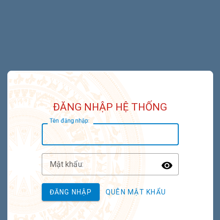
ĐĂNG NHẬP HỆ THỐNG
T
ên đăng nhập:
M
ật khẩu:
Toggle P
ĐĂNG NHẬP
QUÊN MẬT KHẨU