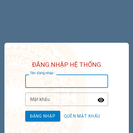
ĐĂNG NHẬP HỆ THỐNG
T
ên đăng nhập:
M
ật khẩu:
Toggle P
ĐĂNG NHẬP
QUÊN MẬT KHẨU