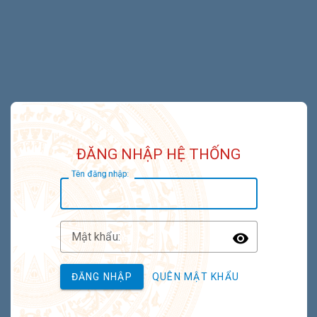
ĐĂNG NHẬP HỆ THỐNG
T
ên đăng nhập:
M
ật khẩu:
Toggle P
ĐĂNG NHẬP
QUÊN MẬT KHẨU