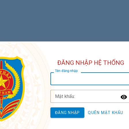
ĐĂNG NHẬP HỆ THỐNG
T
ên đăng nhập:
M
ật khẩu:
T
ĐĂNG NHẬP
QUÊN MẬT KHẨU