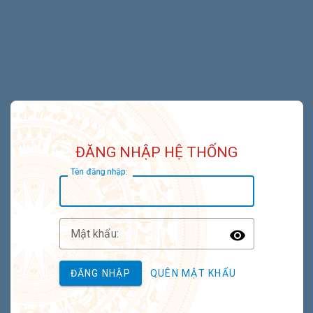
ĐĂNG NHẬP HỆ THỐNG
T
ên đăng nhập:
M
ật khẩu:
Toggle P
ĐĂNG NHẬP
QUÊN MẬT KHẨU