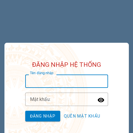
ĐĂNG NHẬP HỆ THỐNG
T
ên đăng nhập:
M
ật khẩu:
Toggle P
ĐĂNG NHẬP
QUÊN MẬT KHẨU