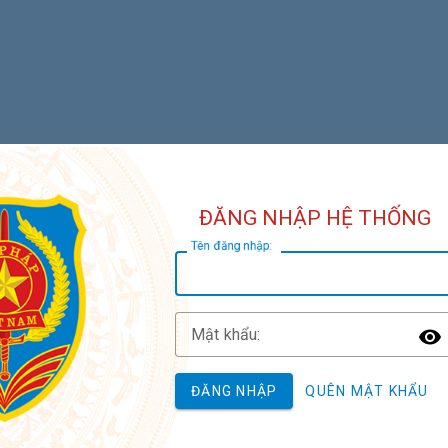
ĐĂNG NHẬP HỆ THỐNG
T
ên đăng nhập:
M
ật khẩu:
T
ĐĂNG NHẬP
QUÊN MẬT KHẨU