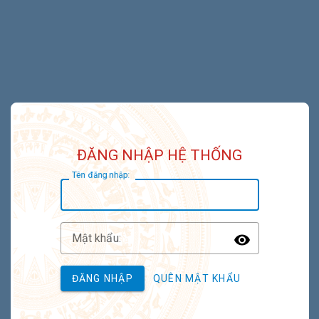
ĐĂNG NHẬP HỆ THỐNG
T
ên đăng nhập:
M
ật khẩu:
Toggle P
ĐĂNG NHẬP
QUÊN MẬT KHẨU