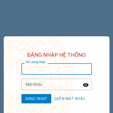
ĐĂNG NHẬP HỆ THỐNG
T
ên đăng nhập:
M
ật khẩu:
Toggle P
ĐĂNG NHẬP
QUÊN MẬT KHẨU