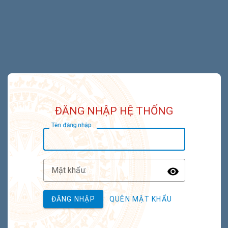
ĐĂNG NHẬP HỆ THỐNG
T
ên đăng nhập:
M
ật khẩu:
Toggle P
ĐĂNG NHẬP
QUÊN MẬT KHẨU