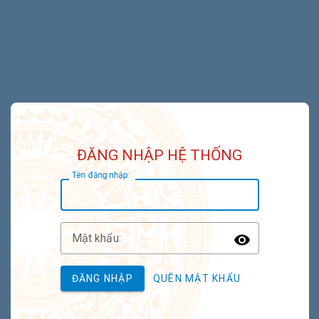
ĐĂNG NHẬP HỆ THỐNG
T
ên đăng nhập:
M
ật khẩu:
Toggle P
ĐĂNG NHẬP
QUÊN MẬT KHẨU